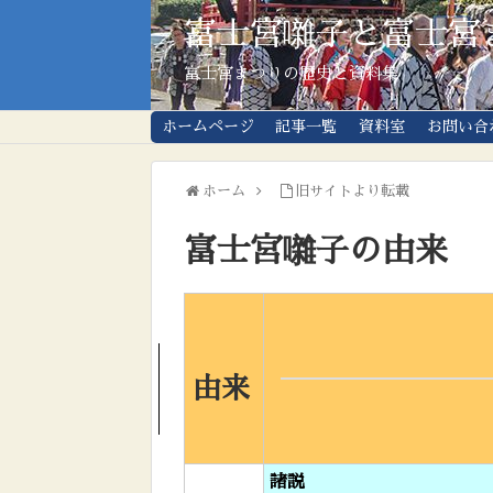
富士宮囃子と富士宮
富士宮まつりの歴史と資料集
ホームページ
記事一覧
資料室
お問い合
ホーム
旧サイトより転載
富士宮囃子の由来
由来
諸説