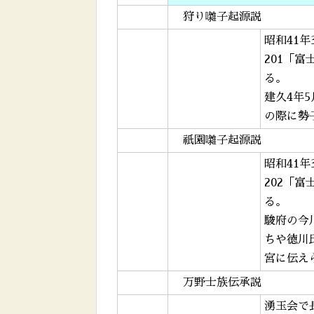
狩り囃子起源説
昭和41
201「
る。
建久4年
の際に勢
祇園囃子起源説
昭和41
202「
る。
駿府の今
ちや徳川
宮に伝え
万野士族伝承説
湧玉会で