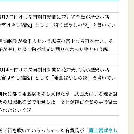
年3月2日付けの岳南朝日新聞に花井光介氏が歴史小話
富士宮はやし諸説」として「狩りばやしの説」を書いてい
5月源頼朝が数千人という規模の富士の巻狩を行い、そ
子が奏した鳴り物が地元に残り伝わった物という説。
年3月4日付けの岳南朝日新聞に花井光介氏が歴史小話
富士宮はやし諸説」として「祇園ばやしの説」を書いてい
川氏は都の祇園祭を移し真似たが、武田氏による焼き討
氏の居城化などで消滅した。それが神官などの手で富士
られたという説。
長年笛を吹いていらっしゃった有賀氏が「
富士宮ばやし