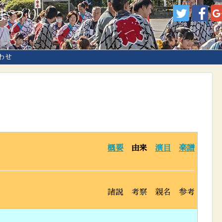
まつり
わせ
概要
由来
演目
楽譜
諸説 考察 親名 参考