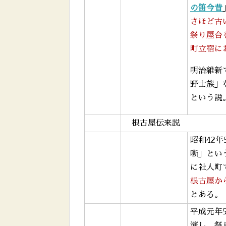
の笛今昔
さほど古
祭り屋台
町立宿に
明治維新
野士族」
という説
根古屋伝来説
昭和42
噺」とい
に社人町
根古屋か
とある。
平成元年
演し、祭