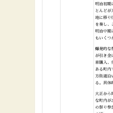
明治初期
とんどが
地に移り
を奏し、
明治中期
もいくつ
爆発的な
が引き金
車購入、
ある町内
方街道沿
る。具体
大正から
な町内が
の祭り参