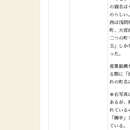
の親名は
のらしい
西は浅間
町、大宮
二つの町
玉」しか
った。
産業振興
る際に「
れの町名
※右写真
あるが、
れている
「御幸」
ている。