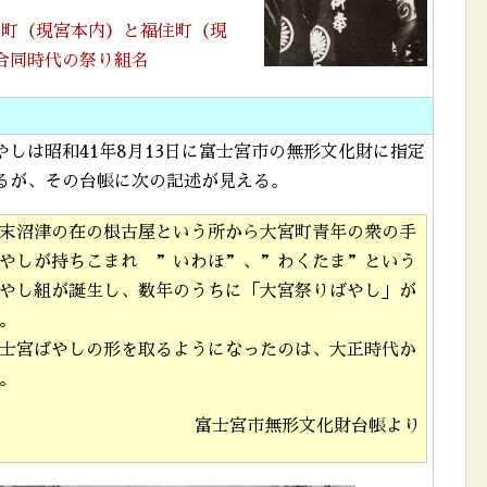
人町（現宮本内）と福住町（現
合同時代の祭り組名
やしは昭和41年8月13日に富士宮市の無形文化財に指定
るが、その台帳に次の記述が見える。
末沼津の在の根古屋という所から大宮町青年の衆の手
やしが持ちこまれ ”いわほ”、”わくたま”という
やし組が誕生し、数年のうちに「大宮祭りばやし」が
。
士宮ばやしの形を取るようになったのは、大正時代か
。
富士宮市無形文化財台帳より