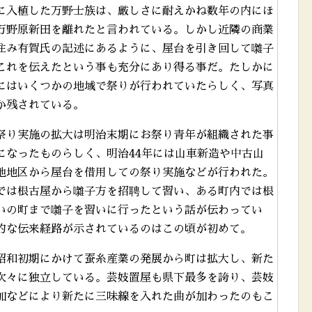
に入植した万野士族は、厳しさに耐えかね数年の内にほ
万野原新田を離れたと言われている。しかし近隣の商業
住み有賀氏の記述にあるように、屋台を引き回して囃子
これを伝えたという事も充分にあり得る事だ。たしかに
にはいくつかの地域で祭りが行われていたらしく、写真
か残されている。
祭り実施の拡大は明治末期にお祭り青年が組織された事
になったものらしく、明治44年には山車新造や中古山
他地区から屋台を借用しての祭り実施などが行われた。
では根古屋から囃子方を招聘して習い、ある町内では根
いの町まで囃子を習いに行ったという話が伝わってい
的な伝来経路が示されているのはこの頃が初めて。
昭和初期にかけて蚕糸産業の発展から町は拡大し、新た
次々に独立している。芸妓置屋も県下最多を誇り、芸妓
加などにより新たに三味線を入れた曲が加わったのもこ