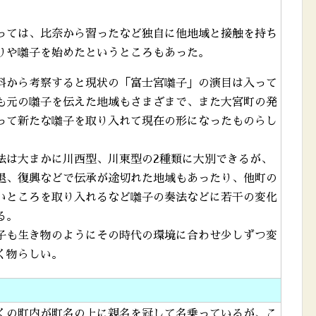
っては、比奈から習ったなど独自に他地域と接触を持ち
りや囃子を始めたというところもあった。
料から考察すると現状の「富士宮囃子」の演目は入って
も元の囃子を伝えた地域もさまざまで、また大宮町の発
って新たな囃子を取り入れて現在の形になったものらし
法は大まかに川西型、川東型の2種類に大別できるが、
退、復興などで伝承が途切れた地域もあったり、他町の
いところを取り入れるなど囃子の奏法などに若干の変化
る。
子も生き物のようにその時代の環境に合わせ少しずつ変
く物らしい。
の町内が町名の上に親名を冠して名乗っているが、こ