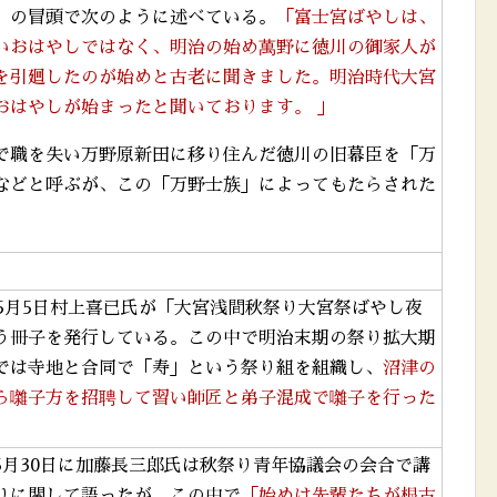
」の冒頭で次のように述べている。
「富士宮ばやしは、
いおはやしではなく、明治の始め萬野に徳川の御家人が
を引廻したのが始めと古老に聞きました。明治時代大宮
おはやしが始まったと聞いております。 」
で職を失い万野原新田に移り住んだ徳川の旧幕臣を「万
などと呼ぶが、この「万野士族」によってもたらされた
。
年5月5日村上喜已氏が「大宮浅間秋祭り大宮祭ばやし夜
う冊子を発行している。この中で明治末期の祭り拡大期
では寺地と合同で「寿」という祭り組を組織し、
沼津の
ら囃子方を招聘して習い師匠と弟子混成で囃子を行った
5月30日に加藤長三郎氏は秋祭り青年協議会の会合で講
りに関して語ったが、この中で
「始めは先輩たちが根古