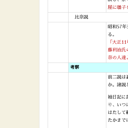
屋に囃子
比奈説
昭和57
る。
「大正1
藤利治氏
奈の人達
考察
前二説は
か。諸説
袖日記に
り、いつ
はたして
たかまで