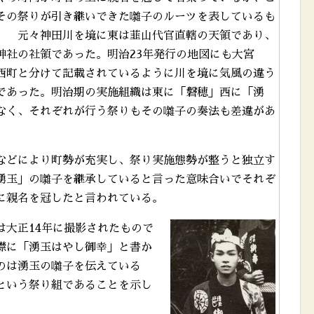
その祭りが引き継いできた囃子のルーツを表しているも
。 元々神田川を境に東は韮山代官直轄の天領であり、
神社の社領であった。明治23年発行の地図にも大宮
西町と分けて記載されているように川を境に気風の違う
であった。明治期の実施組織は東に「磐穂」西に「湧
なく、それぞれが行う祭りもその囃子の奏法も差違があ
などにより町勢が充実し、祭り実施態勢が整うと独立す
湧玉」の囃子を継承していると言った意味合いでそれぞ
に親名を冠したと言われている。
は大正14年に撮影されたもので
襟に「湧玉はやし御幸」と書か
のは湧玉の囃子を伝えている
という祭り組であることを示し