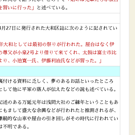
を習いに行った」
と述べている。
年3月27日に発行された大和区誌に次のように記されてい
1年大和としては最初の祭りが行われた。屋台はなく伊
の尊父が小泉2号より借りて来てくれ、太鼓は富士市比
より、小池寛一氏、伊藤利治氏などが習った。」
裏付ける資料に乏しく、夢のあるお話といったところ
として他に平家の落人が伝えたなどの説も述べている。
記述のある万延元年は浅間大社のご縁年ということもあ
にもまして盛大な余興などが行われたと推測されるが、
継続的な山車や屋台の引き回しがその時代に行われてい
は不明である。