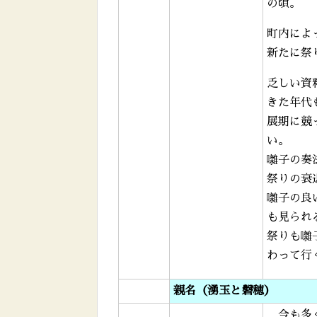
の頃。
町内によ
新たに祭
乏しい資
きた年代
展期に競
い。
囃子の奏
祭りの衰
囃子の良
も見られ
祭りも囃
わって行
親名（湧玉と磐穂）
今も多く