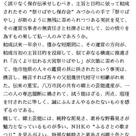
く誤りなく保存伝承せしむべき、主旨と目的に依って結成
されたその“祭りばやし保存会”みづからの手で「祭りば
やし」が斯のように無残に歪められつつある実状を見て、
その運営当事者の無責任さと杜撰さに対して、公の憤りを
為すもの果して私一人のみであろうか。
結成以来一年余り、僅かな短期間に、その運営の方向が、
結成当初の主旨目的を没却して、似て非なる横道に推進さ
れ「古くより伝わる大宮祭りばやし」が次第に歪められ
て、他市他県の人々の鑑賞の具に供されたという事実は、
換言し、極言すれば吾々の父祖幾世代相守り相継がれ来
た。伝来の重宝。八万市民の共有の郷土の芸能遺産が、一
二の人の専恣臆断に禍されて、拭う能はざる、汚点、瑕瑾
を付されたに等しく、誠にふんまんやるかたないものを感
ずるのである。
概して、郷土芸能には、純粋な泥臭さ、素朴な野暮臭さが
魅力となっているものが多い。ＮＨＫの“ふるさとの歌ま
つり”を見るがよい。特異な純粋さと素朴さが郷土色とな