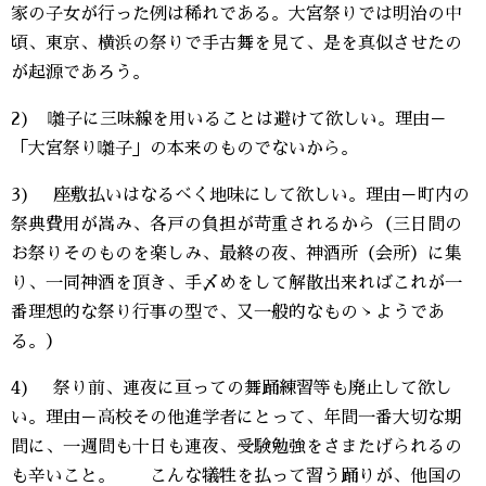
家の子女が行った例は稀れである。大宮祭りでは明治の中
頃、東京、横浜の祭りで手古舞を見て、是を真似させたの
が起源であろう。
2) 囃子に三味線を用いることは避けて欲しい。理由－
「大宮祭り囃子」の本来のものでないから。
3) 座敷払いはなるべく地味にして欲しい。理由－町内の
祭典費用が嵩み、各戸の負担が苛重されるから（三日間の
お祭りそのものを楽しみ、最終の夜、神酒所（会所）に集
り、一同神酒を頂き、手〆めをして解散出来ればこれが一
番理想的な祭り行事の型で、又一般的なものゝようであ
る。）
4) 祭り前、連夜に亘っての舞踊練習等も廃止して欲し
い。理由－高校その他進学者にとって、年間一番大切な期
間に、一週間も十日も連夜、受験勉強をさまたげられるの
も辛いこと。 こんな犠牲を払って習う踊りが、他国の