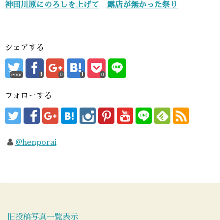
神田川原にのろしを上げて
露店が無かった祭り
シェアする
error
0
0
フォローする
@henporai
旧投稿写真一覧表示