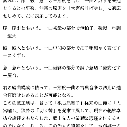
試みに、序 破 急 の三節度を合して一曲と成すを普通
とするとの雅楽、能楽の原則を「大宮祭りばやし」に適応
せしめて、左に表示してみよう。
序－序引ともいう。一曲初最の部分で無拍子、緩慢 単調
－聖天
破－破入ともいう。一曲中間の部分で拍子稍細かく変化す
－にくずし
急－急声ともいう。一曲最終の部分で調子急切に激変化す
－屋台。
右の編曲構成に依って、三節度一曲の古典音楽の法則に適
合符節せしめることが可能となる。
この創意工風は、曾って「根古屋囃子」従来の曲節に「大
宮囃し」独特の『切り替』を発案工風して、現在の絶妙卓
抜な旋律をもたらした、郷土先人の業績に瑕瑾を付するも
のではなく、むしろ、この先人の遺績をして、吾が郷土の