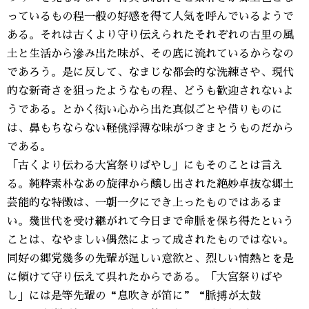
っているもの程一般の好感を得て人気を呼んでいるようで
ある。それは古くより守り伝えられたそれぞれの古里の風
土と生活から滲み出た味が、その底に流れているからなの
であろう。是に反して、なまじな都会的な洗練さや、現代
的な新奇さを狙ったようなもの程、どうも歓迎されないよ
うである。とかく衒い心から出た真似ごとや借りものに
は、鼻もちならない軽佻浮薄な味がつきまとうものだから
である。
「古くより伝わる大宮祭りばやし」にもそのことは言え
る。純粋素朴なあの旋律から醸し出された絶妙卓抜な郷土
芸能的な特徴は、一朝一夕にでき上ったものではあるま
い。幾世代を受け継がれて今日まで命脈を保ち得たという
ことは、なやましい偶然によって成されたものではない。
同好の郷党幾多の先輩が逞しい意欲と、烈しい情熱とを是
に傾けて守り伝えて呉れたからである。「大宮祭りばや
し」には是等先輩の“息吹きが笛に”“脈搏が太鼓