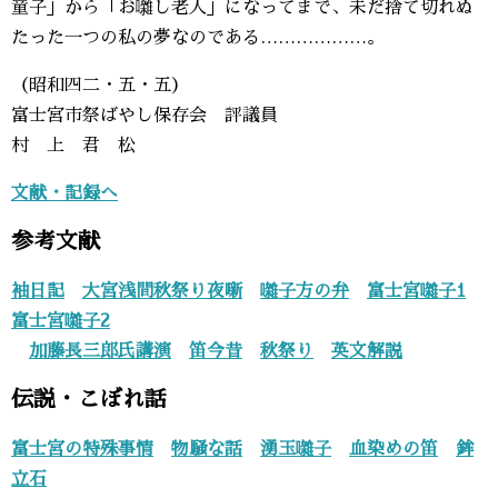
童子」から「お囃し老人」になってまで、未だ捨て切れぬ
たった一つの私の夢なのである………………。
（昭和四二・五・五）
富士宮市祭ばやし保存会 評議員
村 上 君 松
文献・記録へ
参考文献
袖日記
大宮浅間秋祭り夜噺
囃子方の弁
富士宮囃子1
富士宮囃子2
加藤長三郎氏講演
笛今昔
秋祭り
英文解説
伝説・こぼれ話
富士宮の特殊事情
物騒な話
湧玉囃子
血染めの笛
鉾
立石