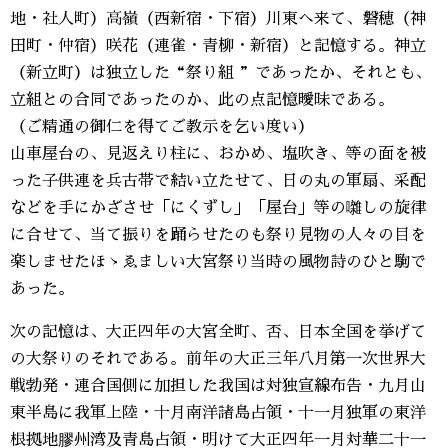
地・社人町）高嶺（西新宿・下宿）川東へ来て、磐穂（神
田町・仲宿）咲花（連雀・青柳・新宿）と記憶する。神立
（新立町）は独立した“祭り組 ”であったか、それとも、
立組との合同であったのか、此の点記憶曖昧である。
（ご精通の御仁を得てご教示を乞い度い）
山車屋台の、見返えり柱に、おかめ、塩吹き、等の面を被
った子供連を兵古帯で結い立たせて、日の丸の軍扇、采配
などを手にかざさせ「にくずし」「屋台」等の囃しの旋律
に合せて、当て振りを踊らせたのも祭り見物の人々の目を
楽しませたほゝゑましい大宮祭り当時の風物詩のひと駒で
あった。
次の記憶は、大正四年の大宮全町、否、日本全国を挙げて
の大祭りのそれである。前年の大正三年八月第一次世界大
戦勃発・連合国側に加担した我国は対独宣線布告・九月山
東半島に我軍上陸・十月南洋諸島占領・十一月独軍の東洋
根拠地膠州湾及青島占領・明けて大正四年一月対華二十一