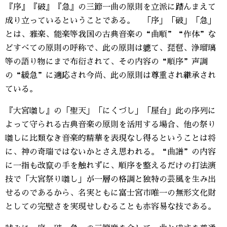
『序』『破』『急』の三節一曲の原則を立派に踏んまえて
成り立っているということである。 「序」「破」「急」
とは、雅楽、能楽等我国の古典音楽の“曲順”“作体”な
どすべての原則の呼称で、此の原則は軈て、琵琶、浄瑠璃
等の語り物にまで布衍されて、その内容の“順序”声調
の“緩急”に適応され今尚、此の原則は尊重され継承され
ている。
『大宮囃し』の「聖天」「にくづし」「屋台」此の序列に
よって守られる古典音楽の原則を活用する場合、他の祭り
囃しに比類なき音楽的精華を表現なし得るということは将
に、神の奇瑞ではないかとさえ思われる。“曲譜”の内容
に一指も改竄の手を触れずに、順序を整えるだけの打法演
技で「大宮祭り囃し」が一層の格調と独特の芸風を生み出
せるのであるから、名実ともに富士宮市唯一の無形文化財
としての完壁さを実現せしむることも亦容易な技である。