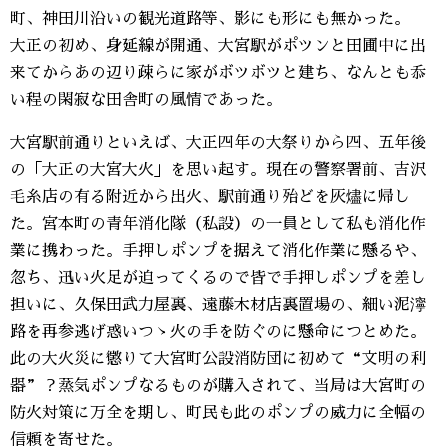
町、神田川沿いの観光道路等、影にも形にも無かった。
大正の初め、身延線が開通、大宮駅がポツンと田圃中に出
来てからあの辺り疎らに家がボツボツと建ち、なんとも忝
い程の閑寂な田舎町の風情であった。
大宮駅前通りといえば、大正四年の大祭りから四、五年後
の「大正の大宮大火」を思い起す。現在の警察署前、吉沢
毛糸店の有る附近から出火、駅前通り殆どを灰燼に帰し
た。宮本町の青年消化隊（私設）の一員として私も消化作
業に携わった。手押しポンプを据えて消化作業に懸るや、
忽ち、迅い火足が迫ってくるので皆で手押しポンプを差し
担いに、久保田武力屋裏、遠藤木材店裏置場の、細い泥濘
路を再参逃げ惑いつゝ火の手を防ぐのに懸命につとめた。
此の大火災に懲りて大宮町公設消防団に初めて“文明の利
器”？蒸気ポンプなるものが購入されて、当局は大宮町の
防火対策に万全を期し、町民も此のポンプの威力に全幅の
信頼を寄せた。