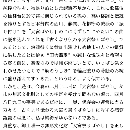
続いて、今年三月、又々「古くより伝わる大宮ばやし」の
純粋な型を、物足りぬとした認識不足から、これに歌舞伎
の桧舞台に於て常に演じられている程の、高い格調と伝統
を誇りとする日本舞踊の西川、藤間、花柳等の流派の“振
り付け”を「大宮ばやし」の“にくずし”“やたい”の曲
に嵌め込んでこれを「古くより伝わる大宮祭りばやし」で
あるとして、焼津祭りに参加出演せしめ他市の人々の鑑賞
に供したことは恰も“田舎蕎麦”の純朴な滋味をと希望す
る客の前に、蕎麦のみでは膳が淋しいとて、いっぱし気を
利かせたつもりで“鯛のうしほ”を輪島塗りの蒔絵のお椀
に盛り添えてすゝめた、という噺と、よく似ている。
しかも、是は、今春の二月十二日に「大宮祭りばやし」が
市の無形文化財としての指定を受けて間もない頃の、四月
八日九日の事実であるだけに、一層、保存会の運営に当る
方々の「古くより伝わる大宮の祭りばやし」に対する感覚
認識の程度に、私は納得がゆかないのである。
貴重な、郷土唯一の無形文化財「大宮祭りばやし」を正し