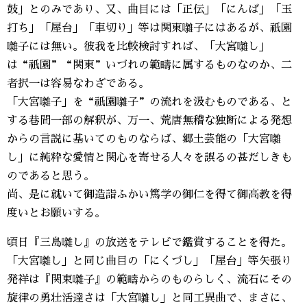
鼓」とのみであり、又、曲目には「正伝」「にんば」「玉
打ち」「屋台」「車切り」等は関東囃子にはあるが、祇園
囃子には無い。彼我を比較検討すれば、「大宮囃し」
は“祇園”“関東”いづれの範疇に属するものなのか、二
者択一は容易なわざである。
「大宮囃子」を“祇園囃子”の流れを汲むものである、と
する巷間一部の解釈が、万一、荒唐無稽な独断による発想
からの言説に基いてのものならば、郷土芸能の「大宮囃
し」に純粋な愛情と関心を寄せる人々を誤るの甚だしきも
のであると思う。
尚、是に就いて御造詣ふかい篤学の御仁を得て御高教を得
度いとお願いする。
頃日『三島囃し』の放送をテレビで鑑賞することを得た。
「大宮囃し」と同じ曲目の「にくづし」「屋台」等矢張り
発祥は『関東囃子』の範疇からのものらしく、流石にその
旋律の勇壮活達さは「大宮囃し」と同工異曲で、まさに、