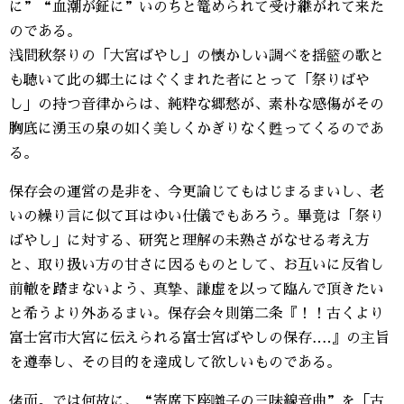
に”“血潮が鉦に”いのちと篭められて受け継がれて来た
のである。
浅間秋祭りの「大宮ばやし」の懐かしい調べを揺籃の歌と
も聴いて此の郷土にはぐくまれた者にとって「祭りばや
し」の持つ音律からは、純粋な郷愁が、素朴な感傷がその
胸底に湧玉の泉の如く美しくかぎりなく甦ってくるのであ
る。
保存会の運営の是非を、今更論じてもはじまるまいし、老
いの繰り言に似て耳はゆい仕儀でもあろう。畢竟は「祭り
ばやし」に対する、研究と理解の未熟さがなせる考え方
と、取り扱い方の甘さに因るものとして、お互いに反省し
前轍を踏まないよう、真摯、謙虚を以って臨んで頂きたい
と希うより外あるまい。保存会々則第二条『！！古くより
富士宮市大宮に伝えられる富士宮ばやしの保存‥‥』の主旨
を遵奉し、その目的を達成して欲しいものである。
偖而。では何故に、“寄席下座囃子の三味線音曲”を「古