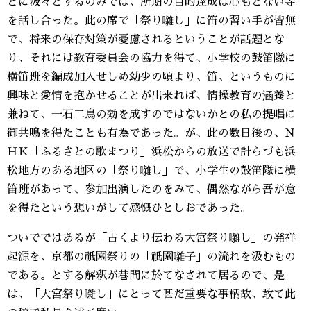
とに汲々とするのみでは、所期の目的達成は心もとない等
を話し合った。此の席で「祭り囃し」に笛の習い手が皆無
で、将来の保存対策が憂慮されるということが話題とな
り、それには教育委員会の協力を得て、小学校の鼓笛隊に
横笛班を編成加入せしめ幼少の頃より、笛、というものに
興味と愛情を抱かせることが出来れば、情操教育の涵養と
兼ねて、一石二鳥の効を成すのではないかとの私の提唱に
御共鳴を得たことも有為であった。が、此の数日後の、Ｎ
ＨＫ「ふるさとの歌まつり」浜松からの放送で計らづも浜
松地方のある地区の「祭り囃し」で、小学生の鼓笛隊に横
笛班があって、参加出演したのをみて、偶然ながら吾が意
を得たという想いがして感慨ひとしおであった。
ついでではあるが「古くより伝わる大宮祭り囃し」の発祥
起源を、京都の祇園祭りの「祇園囃子」の流れを汲むもの
である。とする解釈が巷間に於てなされて居るので、是
は、「大宮祭り囃し」にとって甚だ重要な事柄故、敢て此