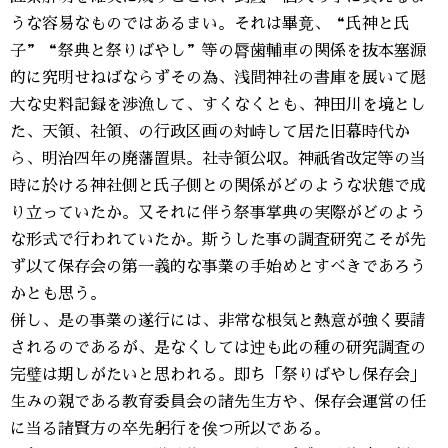
うな容易なものではあるまい。それは畢竟、“氏神と氏
子”“祭典と祭りばやし”等の脣歯輔車の関係を抜本塞源
的に究明せねばならずその為、浅間神社の書庫を展いて厖
大な史料記録を渉漁して、すくなくとも、神田川を境とし
た、天領、社領、の行政区画の対峙して居た旧幕時代か
ら、明治四年の廃藩置県。社寺領公収。神祇省改定等の当
時に於ける神社側と氏子側との関係がどのような状態で成
り立っていたか。又それに伴う祭事掌典の実際がどのよう
な形式で行われていたか。斯うした事の調査研究こそが先
ず以て保存会の第一義的な事業の手始めとすべきであろう
かとも思う。
併し、是の事業の遂行には、非常な根気と熱意が強く要請
されるのであるが、是なくしては迚も此の種の研究調査の
完璧は期しがたいと思われる。即ち「祭りばやし保存会」
生みの親である教育委員会の諸先生方や、保存会運営の任
に当る諸賢方の卒先躬行を俟つ所以である。