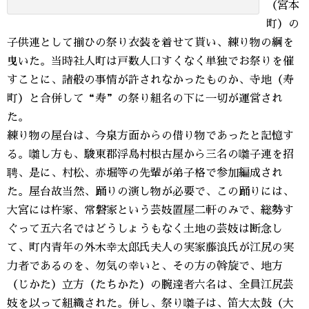
（宮本
町）の
子供連として揃ひの祭り衣装を着せて貰い、練り物の綱を
曳いた。当時社人町は戸数人口すくなく単独でお祭りを催
すことに、諸般の事情が許されなかったものか、寺地（寿
町）と合併して“寿”の祭り組名の下に一切が運営され
た。
練り物の屋台は、今泉方面からの借り物であったと記憶す
る。囃し方も、駿東郡浮島村根古屋から三名の囃子連を招
聘、是に、村松、赤堀等の先輩が弟子格で参加編成され
た。屋台故当然、踊りの演し物が必要で、この踊りには、
大宮には杵家、常磐家という芸妓置屋二軒のみで、総勢す
ぐって五六名ではどうしょうもなく土地の芸妓は断念し
て、町内青年の外木幸太郎氏夫人の実家藤浪氏が江尻の実
力者であるのを、勿気の幸いと、その方の斡旋で、地方
（じかた）立方（たちかた）の腕達者六名は、全員江尻芸
妓を以って組織された。併し、祭り囃子は、笛大太鼓（大