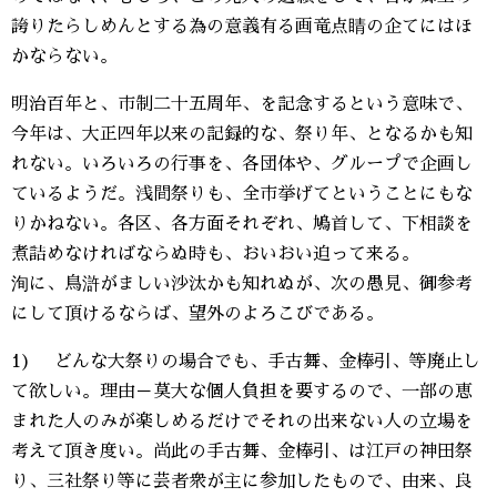
誇りたらしめんとする為の意義有る画竜点睛の企てにはほ
かならない。
明治百年と、市制二十五周年、を記念するという意味で、
今年は、大正四年以来の記録的な、祭り年、となるかも知
れない。いろいろの行事を、各団体や、グループで企画し
ているようだ。浅間祭りも、全市挙げてということにもな
りかねない。各区、各方面それぞれ、鳩首して、下相談を
煮詰めなければならぬ時も、おいおい迫って来る。
洵に、鳥滸がましい沙汰かも知れぬが、次の愚見、御参考
にして頂けるならば、望外のよろこびである。
1) どんな大祭りの場合でも、手古舞、金棒引、等廃止し
て欲しい。理由－莫大な個人負担を要するので、一部の恵
まれた人のみが楽しめるだけでそれの出来ない人の立場を
考えて頂き度い。尚此の手古舞、金棒引、は江戸の神田祭
り、三社祭り等に芸者衆が主に参加したもので、由来、良