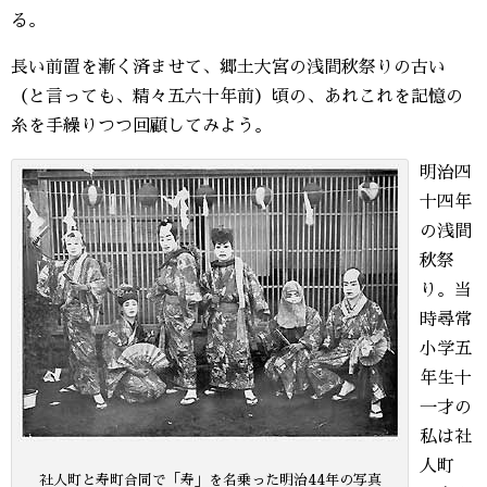
る。
長い前置を漸く済ませて、郷土大宮の浅間秋祭りの古い
（と言っても、精々五六十年前）頃の、あれこれを記憶の
糸を手繰りつつ回顧してみよう。
明治四
十四年
の浅間
秋祭
り。当
時尋常
小学五
年生十
一才の
私は社
人町
社人町と寿町合同で「寿」を名乗った明治44年の写真