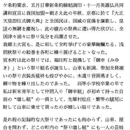
ケ条約要求、五月日華新条約締結調印・十一月英露仏共同
講和宣言に我国加盟＝剰さえ此の年秋、京都に於て『大正
天皇即位式御大典』と全国民は、国威の宣揚を謳歌し、皇
謨の無窮を慶祝し、此の曠古の祭典に遭い得た欣びに、全
国津々浦々に祭り気分を高潮させた。
我郷土大宮も、是に和して全町挙げての豪華絢爛たる、浅
間秋祭りの絵巻を各町に繰り展げることゝなった。
宮本町は此の祭りでは、福住町と提携して「御幸（みゆ
き）」という祭り組名が誕生し、山車も新調、参加全員揃
いの祭り衣装長襦袢も煌びやかに、木遣り音頭勇ましく、
練り物を繰り出したのであった。 高等小学校卒業の年で
私は新米青年として仲間入り「御幸組」が初めて持った自
前の“囃し組”の一員として、先輩村松庄・繁等の驥尾に
附して山車に乗せて貰ったのが嬉しい限りであった。
是れ程の記録的な大祭りであったにも拘からず、山車、屋
台を問わず、どこの町内の“祭り囃し組”にも一人の芸妓