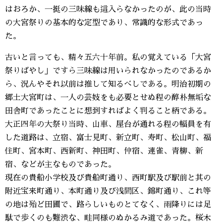
はおろか、一挺の三味線も這入らなかったのが、此の当時
の大宮祭りの基本的な定型であり、常識的な形式であっ
た。
古いと言っても、精々五六十年前。私の覚えている「大宮
祭りばやし」ですら三味線は用いられなかったのであるか
ら、況んやそれ以前は推して知るべしである。明治初期の
郷土大宮町は、一人の芸妓をも必要とせぬ程の醇朴無垢な
田舎町であったことに想到すればよく判ること柄である。
大正四年の大祭り当時、山車、屋台が通れる程の幅員を有
した道路は、立宿、富士見町、新立町、寿町、松山町、福
住町、宮本町、西新町、神田町、仲宿、連雀、青柳、新
宿、などが主なものであった。
現在の貴船小学校及び貴船町通り、西町駅及び駅前と其の
附近宝来町通り、本町通り及び浅間区、錦町通り、これ等
の地は殆ど田圃で、路らしいものとてなく、雨降りには足
駄で歩くのも難渋な、畦同様のぬかるみ道であった。桜木