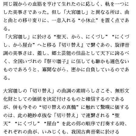
同じ親からの血筋を亨けて生れたのに応しく、軌を一つに
した美事さであった。但し「大宮囃し」と異なる所は、曲
と曲との移り変りに、一息入れる“小休止”を置く点であ
る。
「大宮囃し」に於ける“聖天、から、にくづし”“にくづ
し、から屋台”へと移る『切り替え』で繋ぐあの、旋律音
調の美事さは、蓋し、郷土芸能の佳品として天下に誇るべ
く、全国いづれの『祭り囃子』に伍しても聊かも遜色ない
ものであろうと、寡聞ながら、密かに自負しているのであ
る。
大宮囃しの「切り替え」の曲調の素晴らしさこそ、無形文
化財としての価値を決定付けるものと確信するのである
が、併も今その“切り替えの真髄”に触れて驚嘆に価する
のは、此の絶妙卓抜な「切り替え」で連繋される“聖
天”“にくづし”“屋台”を此の侭の順序で打奏する時、
それぞれの曲が、いみじくも、我国古典音楽に於ける