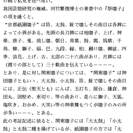
の稿で私見を述べ度い。
我国芸能研究の権威、河竹繁俊博士の著書中の『祭囃子』
の項を繙くと。
“京都祇園囃子”は笛、太鼓、鉦で囃しその曲目は各鉾に
よって小異がある。先頭の長刀鉾には地囃子、上げ、神
楽、唐子、兎、流し囃、朝日、青葉、鼓、霞、筑紫、千
鳥、柳、獅子、扇、巴、九段、緑、柏、踊り囃、御祓、四
季、浪花、上げ、古、太郎の二十六曲があり、月鉾には
（渡りの部として）三十数曲を伝えている－－－－。
とあり、是に対し関東囃子については、“関東囃子”は神
田囃子ともいゝ、大太鼓、小太鼓、笛、鉦で囃しその曲目
には、正伝（聖天とも）にんば、玉打ち、屋台、鎌倉、神
田丸、国堅め、車切り、等の曲あり、是らに獅子、天狐、
塩吹き、おかめ、大笑い等の神楽舞もつくが囃子のみの所
が多い－－－。とある。
此の考証記述に依ると、関東囃子には「大太鼓」「小太
鼓」と太鼓二種を揚げているが、祇園囃子の方では「太