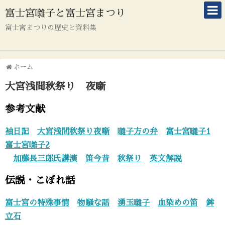
富士宮囃子と富士宮まつり
富士宮まつりの歴史と資料集
ホーム
大宮浅間秋祭り 夜噺
参考文献
袖日記
大宮浅間秋祭り夜噺
囃子方の弁
富士宮囃子1
富士宮囃子2
加藤長三郎氏講演
笛今昔
秋祭り
英文解説
伝説・こぼれ話
富士宮の特殊事情
物騒な話
湧玉囃子
血染めの笛
鉾
立石