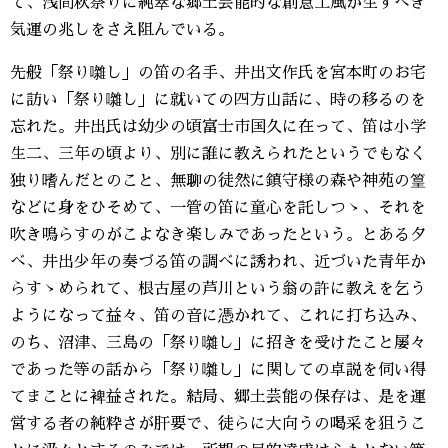
て、浅間秋祭りに純萃な郷土芸能的な創意工風が生ずべき
気運の兆しをさえ阻んでいる。
先般「祭り囃し」の笛の名手、井出文作氏を宮本町のお宅
に訪い「祭り囃し」に就いての四方山話に、時の移るのを
忘れた。井出氏は幼少の頃富士市国久に在って、笛は小学
生二、三年の頃より、別に誰に教えられたというでもなく
独り嗜んだとのこと、無聊の徒然に鎮守様の森や神苑の篁
などに身をひそめて、一管の笛に童心を託しつゝ、それを
吹き鳴らすのがこよなき楽しみであったという。とある夕
べ、井出少年の奏づる笛の調べに誘われ、近づいた青年か
らすゝめられて、根古屋の芦川という翁の許に教えを乞う
ようになって益々、笛の音に憑かれて、これに打ち込み、
のち、沼津、三島の「祭り囃し」に招きを受けたこと屡々
であった等の話から「祭り囃し」に関しての卓説を伺い得
てまことに裨益された。結局、郷土芸能の保存は、是を運
営する者の純粋さが肝要で、徒らに大向うの喝采を狙うこ