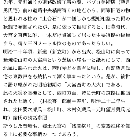
先年、元町通りの道路改修工事の際、パブロ美術店（望月
勇氏宅）前の道路中央稍南寄りの地点から、同家旧宅の物
と思われる柱の“土台石”が二個しかも規矩相整った侭の
状態で発掘されたが、是に依って推測すると、旧幕時代、
大宮を東西に唯、一本だけ貫通して居った主要道路の幅員
すら、精々三四メートル位のものであったらしい。
明治二十年頃、新道（新立町）から出火、松山町に向って
延焼松山町の大富座という芝居小屋も一と舐めにして、西
北風に煽られた火は、西町殆どを烏有に帰し、前記望月氏
宅の東数戸をも焼払って漸く鎮まったという。是が、後世
に語り継がれた明治初期の「大宮西町の大火」である。
此の火災を契機として、西町方面、特に元町の道路は拡張
されたと聴く。（村松喜一郎翁＝寿町、明治二十二年生
れ、太田要次郎氏＝松山町、木村久蔵氏＝元町望月勇氏元
町）諸氏の談話参照
斯うした昔噺も、郷土大宮の「浅間祭り」の変遷推移を知
る上に必要な事柄の一つであろう。