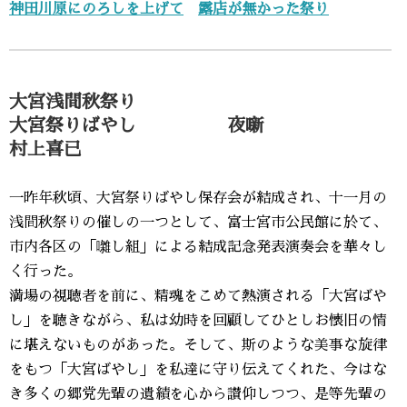
神田川原にのろしを上げて
露店が無かった祭り
大宮浅間秋祭り
大宮祭りばやし 夜噺
村上喜已
一昨年秋頃、大宮祭りばやし保存会が結成され、十一月の
浅間秋祭りの催しの一つとして、富士宮市公民館に於て、
市内各区の「囃し組」による結成記念発表演奏会を華々し
く行った。
満場の視聴者を前に、精魂をこめて熱演される「大宮ばや
し」を聴きながら、私は幼時を回顧してひとしお懐旧の情
に堪えないものがあった。そして、斯のような美事な旋律
をもつ「大宮ばやし」を私達に守り伝えてくれた、今はな
き多くの郷党先輩の遺績を心から讃仰しつつ、是等先輩の