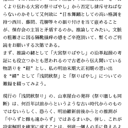
くより伝わる大宮の祭りばやし」から否定し排斥せねばな
らないのかそして又何故に“日本舞踊としての高い格調を
持つ西川、藤間、花柳等々の振り付けを当て嵌めること
が、保存会の主旨と矛盾するのか。推論してみたい。文脈
の粗雑さに因る隔靴掻痒の感をご辛抱頂いて、暫くのご判
読をお願いする次第である。
まず、推論の緒として「大宮祭りばやし」の沿革起源の考
証にも役立つかとも思われるので古老から伝え聞いている
物語りを“経”とし、私の明治末期大正初期の思い出
を“緯”として「浅間秋祭」と「祭りばやし」についての
雑録を綴ってみよう。
現行の「浅間秋祭り」の、山車屋台の発祥（祭り囃しも同
断）は、何百年以前からというような古い時代からのもの
ではないらしく、恐らく、明治維新前後からとの推測が
「中らずと雖も遠からず」ではあるまいか。併し、これが
詮索解明を確実に成すことは、到底一個人の手に負えるよ