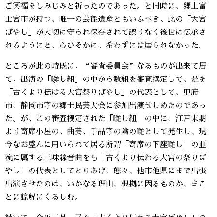
ご冥福をしみじみと祈ったのであった。と同時に、郷土富
士宮市が持つ、唯一の芸能遺産ともいふべき、此の「大宮
ばやし」が大切に守られ保存されて誤りなく後世に伝承さ
れるようにと、心ひそかに、希わずには居られなかった。
ところが此の時既に、“審査委員会”なるものが出来て居
て、出演の「囃し組」の中から数組を審査撰定して、是を
「古くより伝はる大宮祭りばやし」の代表として、甲府
市、静岡市等の郷土民芸大会に参加出演せしめたのであっ
た。が、この審査撰定された「囃し組」の中に、江戸末期
より寄席小屋の、曲芸、手品等の陰の囃として発生し、現
今なお盛んに用いられて居る所謂「寄席の下座囃し」の亜
流に属する三味線音曲をも「古くより伝わる大宮の祭りば
やし」の代表としてとりあげ、態々、他市他県にまで出張
出演させたのは、いかなる理由、根拠に因るものか、まこ
とに諒解にくるしむ。