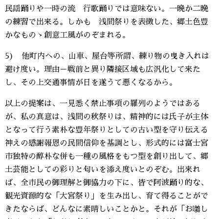
民謡踊りや一時の流 行歌踊りでは意味ない。一晩か二晩
の練習で出来る。しかも 浅間祭りを表徴した、郷土色豊
かなものゝ創意工風がのぞまれる。
5) 他町内への、山車、屋台等所謂、練り物の曳き入れは
避け度い。理由－戦前と異り隣接区域も広汎化して来た
し、その上交通事情が日を遂うて悪くなるから。
以上の提案は、一見悉く禁止事項の羅列のようではある
が、私の真意は、浅間の秋祭りは、精神的には氏子が主体
となって行う素朴な豊年祭りとしての古い型を守り伝える
神えの感謝報恩の民間信仰を基調とし、形式的には富士宮
市独特の醇朴な併も一種の風格をもつ型を創り出して、郷
土芸能としての彩りと匂いを添え度いとのぞむ。出来れ
ば、全市民の御理解と御協力の下に、皆で阿波踊り的な、
観光資源的な「大宮祭り」を生み出し、育て得ることがで
きたならば、どんなに素晴しいことかと。それが「お囃し