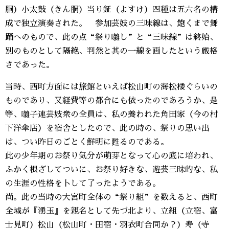
胴）小太鼓（きん胴）当り鉦（よすけ）四種は五六名の構
成で独立演奏された。 参加芸妓の三味線は、飽くまで舞
踊へのもので、此の点“祭り囃し”と“三味線”は終始、
別のものとして隔絶、判然と其の一線を画したという厳格
さであった。
当時、西町方面には旅館といえば松山町の海松楼ぐらいの
ものであり、又経費等の都合にも依ったのであろうか、是
等、囃子連芸妓衆の全員は、私の養われた角田家（今の村
下洋傘店）を宿舎としたので、此の時の、祭りの思い出
は、つい昨日のごとく鮮明に甦るのである。
此の少年期のお祭り気分が萌芽となって心の底に培われ、
ふかく根ざしてついに、お祭り好きな、遊芸三昧的な、私
の生涯の性格を卜して了ったようである。
尚。此の当時の大宮町全体の“祭り組”を数えると、西町
全域が『湧玉』を親名として先づ北より、立組（立宿、富
士見町）松山（松山町・田宿・羽衣町合同か？）寿（寺