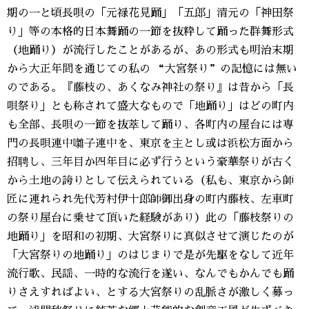
期の一と頃長唄の「元禄花見踊」「五郎」清元の「神田祭
り」等の本格的日本舞踊の一節を抜粋して踊った群舞形式
（地踊り）が流行したことがあるが、あの形式も明治末期
から大正年間を通じての私の “大宮祭り”の記憶には無い
のである。『藤枝の、あくなみ神社の祭り』は昔から「長
唄祭り」とも称されて盛大なもので「地踊り」はどの町内
も全部、長唄の一節を抜萃して踊り、各町内の屋台には専
門の長唄連中囃子連中を、東京を主とし或は浜松方面から
招聘し、三年目か四年目に必ず行うという豪華祭りが古く
から土地の誇りとして伝えられている（私も、東京から師
匠に連れられ先代芳村伊十郎師御出身の町内藤枝、左車町
の祭り屋台に乗せて頂いた経験があり）此の「藤枝祭りの
地踊り」を昭和の初期、大宮祭りに真似させて演じたのが
「大宮祭りの地踊り」のはじまりで是が先駆をなして近年
流行歌、民謡、一時的な流行を遂い、なんでもかんでも踊
りさえすればよい、とする大宮祭りの乱脈さが激しく募っ