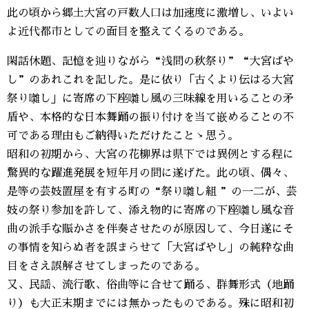
此の頃から郷土大宮の戸数人口は加速度に激増し、いよい
よ近代都市としての面目を整えてくるのである。
閑話休題、記憶を辿りながら“浅間の秋祭り”“大宮ばや
し”のあれこれを記した。是に依り「古くより伝はる大宮
祭り囃し」に寄席の下座囃し風の三味線を用いることの矛
盾や、本格的な日本舞踊の振り付けを当て嵌めることの不
可である理由もご納得いただけたことゝ思う。
昭和の初期から、大宮の花柳界は県下では異例とする程に
驚異的な躍進発展を短年月の間に遂げた。此の頃、偶々、
是等の芸妓置屋を有する町の“祭り囃し組 ”の一二が、芸
妓の祭り参加を許して、添え物的に寄席の下座囃し風な音
曲の派手な賑かさを伴奏させたのが原因して、今日遂にそ
の事情を知らぬ者を誤まらせて「大宮ばやし」の純粋な曲
目をさえ誤解させてしまったのである。
又、民謡、流行歌、俗曲等に合せて踊る、群舞形式（地踊
り）も大正末期までには無かったものである。殊に昭和初