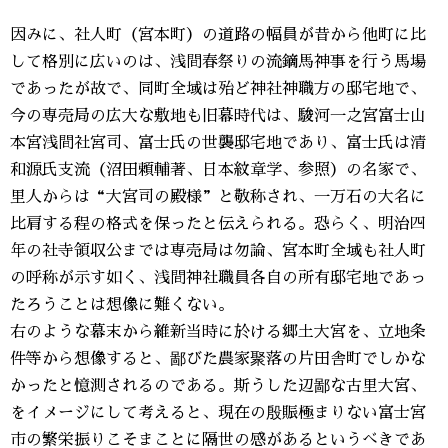
因みに、社人町（宮本町）の道路の幅員が昔から他町に比
して格別に広いのは、浅間春祭りの流鏑馬神事を行う馬場
であったが故で、同町全域は殆ど神社神職方の邸宅地で、
今の専売局の広大な敷地も旧幕時代は、駿河一之宮富士山
本宮浅間社宮司、富士氏の世襲邸宅地であり、富士氏は清
和源氏支流（沼田頼輔著、日本紋章学、参照）の名家で、
里人からは“大宮司の殿様”と敬称され、一万石の大名に
比肩する程の格式を保ったと伝えられる。恐らく、明治四
年の社寺領収公までは専売局は勿論、宮本町全域も社人町
の呼称が示す如く、浅間神社職員各自の所有邸宅地であっ
たろうことは想像に難くない。
右のような幕末から維新当時に於ける郷土大宮を、立地条
件等から想像すると、鄙びた農家聚落の片田舎町でしかな
かったと憶測されるのである。斯うした辺鄙な古里大宮、
をイメージにして考えると、現在の殷賑極まりない富士宮
市の繁栄振りこそまことに隔世の感があるというべきであ