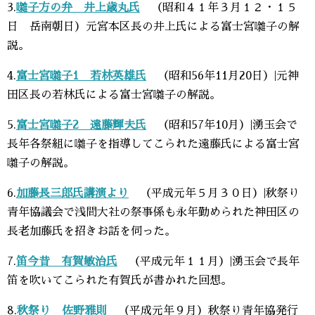
3.
囃子方の弁 井上歳丸氏
（昭和４１年３月１２・１５
日 岳南朝日）元宮本区長の井上氏による富士宮囃子の解
説。
4.
富士宮囃子1 若林英雄氏
（昭和56年11月20日）|元神
田区長の若林氏による富士宮囃子の解説。
5.
富士宮囃子2 遠藤輝夫氏
（昭和57年10月）|湧玉会で
長年各祭組に囃子を指導してこられた遠藤氏による富士宮
囃子の解説。
6.
加藤長三郎氏講演より
（平成元年５月３０日）|秋祭り
青年協議会で浅間大社の祭事係も永年勤められた神田区の
長老加藤氏を招きお話を伺った。
7.
笛今昔 有賀敏治氏
（平成元年１１月）|湧玉会で長年
笛を吹いてこられた有賀氏が書かれた回想。
8.
秋祭り 佐野雅則
（平成元年９月）秋祭り青年協発行