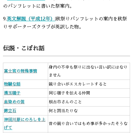
のパンフレットに書いた祭案内。
9.
英文解説（平成12年）
|秋祭りパンフレットの案内を秋祭
りサポーターズクラブが英訳した物。
伝説・こぼれ話
身内の不幸も祭りに出ない言い訳にはなり
富士宮の特殊事情
ません
物騒な話
競り合いがエスカレートすると
湧玉囃子
同じ囃子を伝える仲間
血染めの笛
根古市さんのこと
鉾立石
何と罰当たりな
神田川原にのろしを上
昔の競り合いではもめ事が多かったそうな
げて