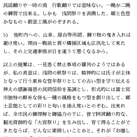
民謡踊りや一時の流 行歌踊りでは意味ない。一晩か二晩
の練習で出来る。しかも 浅間祭りを表徴した、郷土色豊
かなものゝ創意工風がのぞまれる。
5) 他町内への、山車、屋台等所謂、練り物の曳き入れは
避け度い。理由－戦前と異り隣接区域も広汎化して来た
し、その上交通事情が日を遂うて悪くなるから。
以上の提案は、一見悉く禁止事項の羅列のようではある
が、私の真意は、浅間の秋祭りは、精神的には氏子が主体
となって行う素朴な豊年祭りとしての古い型を守り伝える
神えの感謝報恩の民間信仰を基調とし、形式的には富士宮
市独特の醇朴な併も一種の風格をもつ型を創り出して、郷
土芸能としての彩りと匂いを添え度いとのぞむ。出来れ
ば、全市民の御理解と御協力の下に、皆で阿波踊り的な、
観光資源的な「大宮祭り」を生み出し、育て得ることがで
きたならば、どんなに素晴しいことかと。それが「お囃し