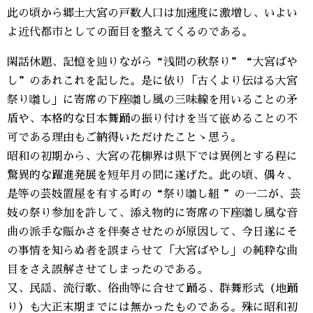
此の頃から郷土大宮の戸数人口は加速度に激増し、いよい
よ近代都市としての面目を整えてくるのである。
閑話休題、記憶を辿りながら“浅間の秋祭り”“大宮ばや
し”のあれこれを記した。是に依り「古くより伝はる大宮
祭り囃し」に寄席の下座囃し風の三味線を用いることの矛
盾や、本格的な日本舞踊の振り付けを当て嵌めることの不
可である理由もご納得いただけたことゝ思う。
昭和の初期から、大宮の花柳界は県下では異例とする程に
驚異的な躍進発展を短年月の間に遂げた。此の頃、偶々、
是等の芸妓置屋を有する町の“祭り囃し組 ”の一二が、芸
妓の祭り参加を許して、添え物的に寄席の下座囃し風な音
曲の派手な賑かさを伴奏させたのが原因して、今日遂にそ
の事情を知らぬ者を誤まらせて「大宮ばやし」の純粋な曲
目をさえ誤解させてしまったのである。
又、民謡、流行歌、俗曲等に合せて踊る、群舞形式（地踊
り）も大正末期までには無かったものである。殊に昭和初