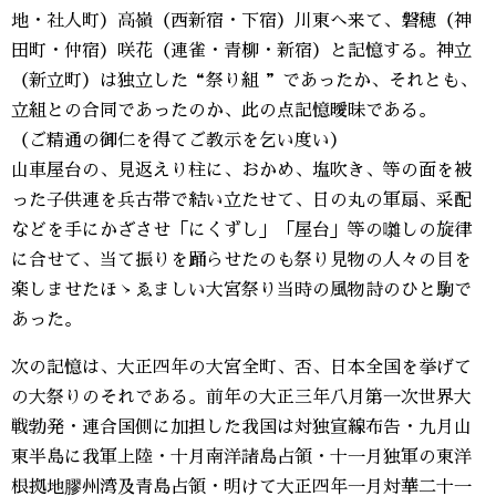
地・社人町）高嶺（西新宿・下宿）川東へ来て、磐穂（神
田町・仲宿）咲花（連雀・青柳・新宿）と記憶する。神立
（新立町）は独立した“祭り組 ”であったか、それとも、
立組との合同であったのか、此の点記憶曖昧である。
（ご精通の御仁を得てご教示を乞い度い）
山車屋台の、見返えり柱に、おかめ、塩吹き、等の面を被
った子供連を兵古帯で結い立たせて、日の丸の軍扇、采配
などを手にかざさせ「にくずし」「屋台」等の囃しの旋律
に合せて、当て振りを踊らせたのも祭り見物の人々の目を
楽しませたほゝゑましい大宮祭り当時の風物詩のひと駒で
あった。
次の記憶は、大正四年の大宮全町、否、日本全国を挙げて
の大祭りのそれである。前年の大正三年八月第一次世界大
戦勃発・連合国側に加担した我国は対独宣線布告・九月山
東半島に我軍上陸・十月南洋諸島占領・十一月独軍の東洋
根拠地膠州湾及青島占領・明けて大正四年一月対華二十一