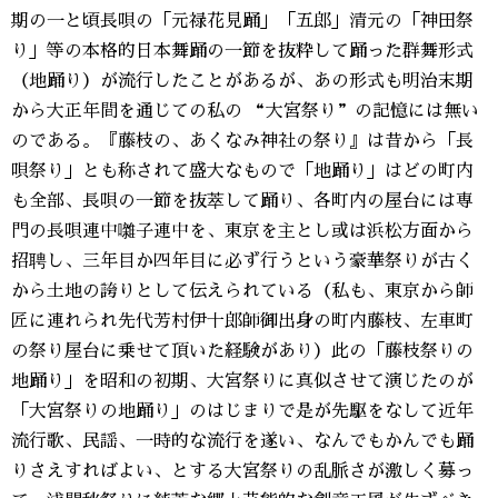
期の一と頃長唄の「元禄花見踊」「五郎」清元の「神田祭
り」等の本格的日本舞踊の一節を抜粋して踊った群舞形式
（地踊り）が流行したことがあるが、あの形式も明治末期
から大正年間を通じての私の “大宮祭り”の記憶には無い
のである。『藤枝の、あくなみ神社の祭り』は昔から「長
唄祭り」とも称されて盛大なもので「地踊り」はどの町内
も全部、長唄の一節を抜萃して踊り、各町内の屋台には専
門の長唄連中囃子連中を、東京を主とし或は浜松方面から
招聘し、三年目か四年目に必ず行うという豪華祭りが古く
から土地の誇りとして伝えられている（私も、東京から師
匠に連れられ先代芳村伊十郎師御出身の町内藤枝、左車町
の祭り屋台に乗せて頂いた経験があり）此の「藤枝祭りの
地踊り」を昭和の初期、大宮祭りに真似させて演じたのが
「大宮祭りの地踊り」のはじまりで是が先駆をなして近年
流行歌、民謡、一時的な流行を遂い、なんでもかんでも踊
りさえすればよい、とする大宮祭りの乱脈さが激しく募っ