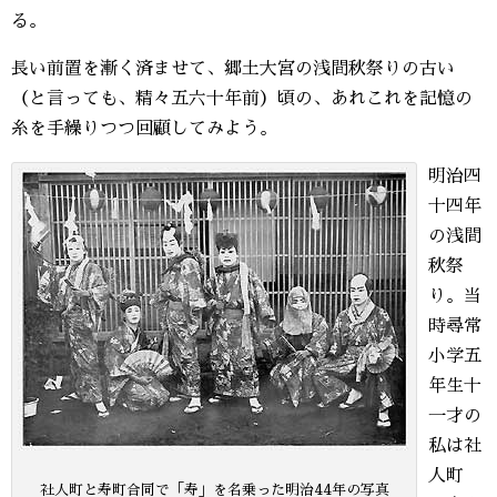
る。
長い前置を漸く済ませて、郷土大宮の浅間秋祭りの古い
（と言っても、精々五六十年前）頃の、あれこれを記憶の
糸を手繰りつつ回顧してみよう。
明治四
十四年
の浅間
秋祭
り。当
時尋常
小学五
年生十
一才の
私は社
人町
社人町と寿町合同で「寿」を名乗った明治44年の写真