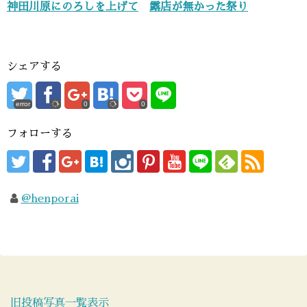
神田川原にのろしを上げて
露店が無かった祭り
シェアする
error
0
0
フォローする
@henporai
旧投稿写真一覧表示