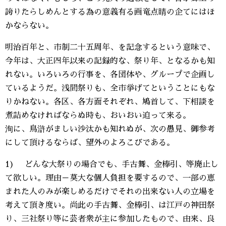
誇りたらしめんとする為の意義有る画竜点睛の企てにはほ
かならない。
明治百年と、市制二十五周年、を記念するという意味で、
今年は、大正四年以来の記録的な、祭り年、となるかも知
れない。いろいろの行事を、各団体や、グループで企画し
ているようだ。浅間祭りも、全市挙げてということにもな
りかねない。各区、各方面それぞれ、鳩首して、下相談を
煮詰めなければならぬ時も、おいおい迫って来る。
洵に、鳥滸がましい沙汰かも知れぬが、次の愚見、御参考
にして頂けるならば、望外のよろこびである。
1) どんな大祭りの場合でも、手古舞、金棒引、等廃止し
て欲しい。理由－莫大な個人負担を要するので、一部の恵
まれた人のみが楽しめるだけでそれの出来ない人の立場を
考えて頂き度い。尚此の手古舞、金棒引、は江戸の神田祭
り、三社祭り等に芸者衆が主に参加したもので、由来、良