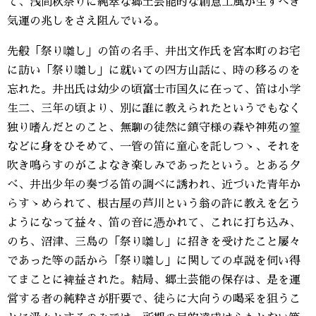
て、浅間秋祭りに純萃な郷土芸能的な創意工風が生ずべき
気運の兆しをさえ阻んでいる。
先般「祭り囃し」の笛の名手、井出文作氏を宮本町のお宅
に訪い「祭り囃し」に就いての四方山話に、時の移るのを
忘れた。井出氏は幼少の頃富士市国久に在って、笛は小学
生二、三年の頃より、別に誰に教えられたというでもなく
独り嗜んだとのこと、無聊の徒然に鎮守様の森や神苑の篁
などに身をひそめて、一管の笛に童心を託しつゝ、それを
吹き鳴らすのがこよなき楽しみであったという。とある夕
べ、井出少年の奏づる笛の調べに誘われ、近づいた青年か
らすゝめられて、根古屋の芦川という翁の許に教えを乞う
ようになって益々、笛の音に憑かれて、これに打ち込み、
のち、沼津、三島の「祭り囃し」に招きを受けたこと屡々
であった等の話から「祭り囃し」に関しての卓説を伺い得
てまことに裨益された。結局、郷土芸能の保存は、是を運
営する者の純粋さが肝要で、徒らに大向うの喝采を狙うこ