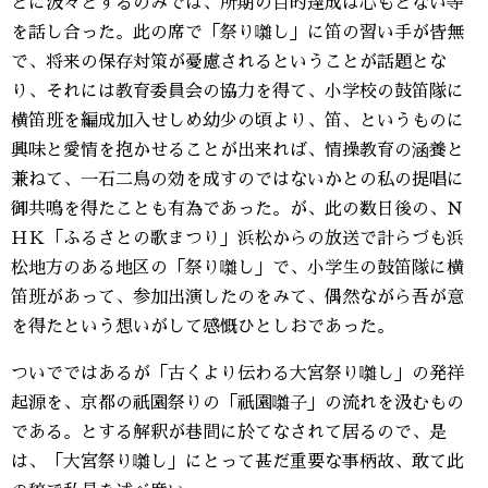
とに汲々とするのみでは、所期の目的達成は心もとない等
を話し合った。此の席で「祭り囃し」に笛の習い手が皆無
で、将来の保存対策が憂慮されるということが話題とな
り、それには教育委員会の協力を得て、小学校の鼓笛隊に
横笛班を編成加入せしめ幼少の頃より、笛、というものに
興味と愛情を抱かせることが出来れば、情操教育の涵養と
兼ねて、一石二鳥の効を成すのではないかとの私の提唱に
御共鳴を得たことも有為であった。が、此の数日後の、Ｎ
ＨＫ「ふるさとの歌まつり」浜松からの放送で計らづも浜
松地方のある地区の「祭り囃し」で、小学生の鼓笛隊に横
笛班があって、参加出演したのをみて、偶然ながら吾が意
を得たという想いがして感慨ひとしおであった。
ついでではあるが「古くより伝わる大宮祭り囃し」の発祥
起源を、京都の祇園祭りの「祇園囃子」の流れを汲むもの
である。とする解釈が巷間に於てなされて居るので、是
は、「大宮祭り囃し」にとって甚だ重要な事柄故、敢て此