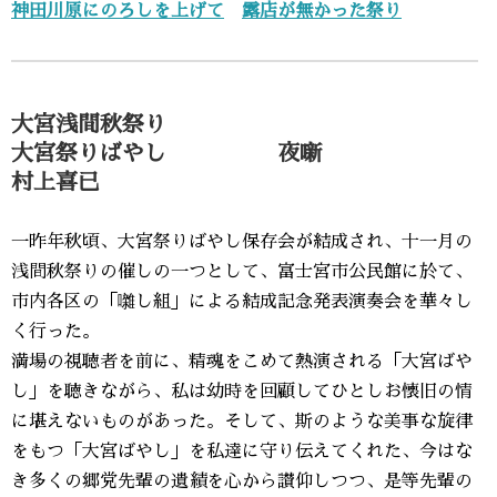
神田川原にのろしを上げて
露店が無かった祭り
大宮浅間秋祭り
大宮祭りばやし 夜噺
村上喜已
一昨年秋頃、大宮祭りばやし保存会が結成され、十一月の
浅間秋祭りの催しの一つとして、富士宮市公民館に於て、
市内各区の「囃し組」による結成記念発表演奏会を華々し
く行った。
満場の視聴者を前に、精魂をこめて熱演される「大宮ばや
し」を聴きながら、私は幼時を回顧してひとしお懐旧の情
に堪えないものがあった。そして、斯のような美事な旋律
をもつ「大宮ばやし」を私達に守り伝えてくれた、今はな
き多くの郷党先輩の遺績を心から讃仰しつつ、是等先輩の