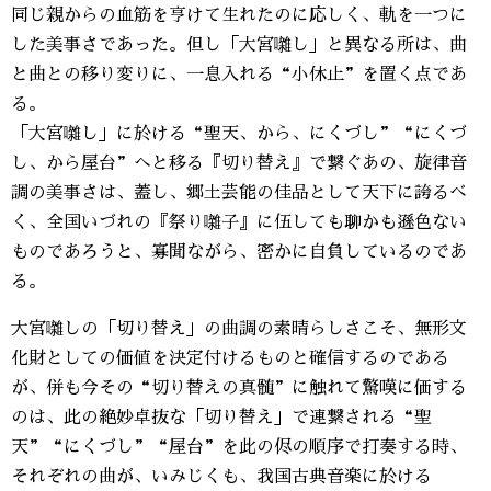
同じ親からの血筋を亨けて生れたのに応しく、軌を一つに
した美事さであった。但し「大宮囃し」と異なる所は、曲
と曲との移り変りに、一息入れる“小休止”を置く点であ
る。
「大宮囃し」に於ける“聖天、から、にくづし”“にくづ
し、から屋台”へと移る『切り替え』で繋ぐあの、旋律音
調の美事さは、蓋し、郷土芸能の佳品として天下に誇るべ
く、全国いづれの『祭り囃子』に伍しても聊かも遜色ない
ものであろうと、寡聞ながら、密かに自負しているのであ
る。
大宮囃しの「切り替え」の曲調の素晴らしさこそ、無形文
化財としての価値を決定付けるものと確信するのである
が、併も今その“切り替えの真髄”に触れて驚嘆に価する
のは、此の絶妙卓抜な「切り替え」で連繋される“聖
天”“にくづし”“屋台”を此の侭の順序で打奏する時、
それぞれの曲が、いみじくも、我国古典音楽に於ける