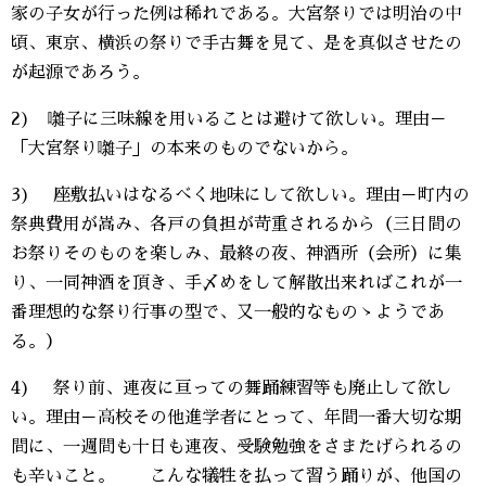
家の子女が行った例は稀れである。大宮祭りでは明治の中
頃、東京、横浜の祭りで手古舞を見て、是を真似させたの
が起源であろう。
2) 囃子に三味線を用いることは避けて欲しい。理由－
「大宮祭り囃子」の本来のものでないから。
3) 座敷払いはなるべく地味にして欲しい。理由－町内の
祭典費用が嵩み、各戸の負担が苛重されるから（三日間の
お祭りそのものを楽しみ、最終の夜、神酒所（会所）に集
り、一同神酒を頂き、手〆めをして解散出来ればこれが一
番理想的な祭り行事の型で、又一般的なものゝようであ
る。）
4) 祭り前、連夜に亘っての舞踊練習等も廃止して欲し
い。理由－高校その他進学者にとって、年間一番大切な期
間に、一週間も十日も連夜、受験勉強をさまたげられるの
も辛いこと。 こんな犠牲を払って習う踊りが、他国の