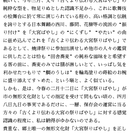
続いて、今年三月、又々「古くより伝わる大宮ばやし」の
純粋な型を、物足りぬとした認識不足から、これに歌舞伎
の桧舞台に於て常に演じられている程の、高い格調と伝統
を誇りとする日本舞踊の西川、藤間、花柳等の流派の“振
り付け”を「大宮ばやし」の“にくずし”“やたい”の曲
に嵌め込んでこれを「古くより伝わる大宮祭りばやし」で
あるとして、焼津祭りに参加出演せしめ他市の人々の鑑賞
に供したことは恰も“田舎蕎麦”の純朴な滋味をと希望す
る客の前に、蕎麦のみでは膳が淋しいとて、いっぱし気を
利かせたつもりで“鯛のうしほ”を輪島塗りの蒔絵のお椀
に盛り添えてすゝめた、という噺と、よく似ている。
しかも、是は、今春の二月十二日に「大宮祭りばやし」が
市の無形文化財としての指定を受けて間もない頃の、四月
八日九日の事実であるだけに、一層、保存会の運営に当る
方々の「古くより伝わる大宮の祭りばやし」に対する感覚
認識の程度に、私は納得がゆかないのである。
貴重な、郷土唯一の無形文化財「大宮祭りばやし」を正し