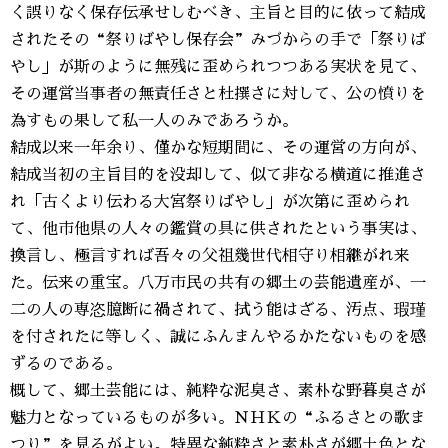
く誤りなく保存伝承せしむべき、主旨と目的に依って結成
されたその“祭りばやし保存会”みづからの手で「祭りば
やし」が斯のように無残に歪められつつある実状を見て、
その運営当事者の無責任さと杜撰さに対して、公の憤りを
為すもの果して私一人のみであろうか。
結成以来一年余り、僅かな短期間に、その運営の方向が、
結成当初の主旨目的を没却して、似て非なる横道に推進さ
れ「古くより伝わる大宮祭りばやし」が次第に歪められ
て、他市他県の人々の鑑賞の具に供されたという事実は、
換言し、極言すれば吾々の父祖幾世代相守り相継がれ来
た。伝来の重宝。八万市民の共有の郷土の芸能遺産が、一
二の人の専恣臆断に禍されて、拭う能はざる、汚点、瑕瑾
を付されたに等しく、誠にふんまんやるかたないものを感
ずるのである。
概して、郷土芸能には、純粋な泥臭さ、素朴な野暮臭さが
魅力となっているものが多い。ＮＨＫの“ふるさとの歌ま
つり”を見るがよい。特異な純粋さと素朴さが郷土色とな