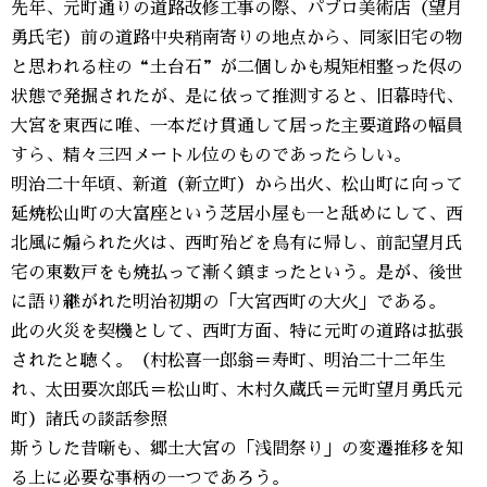
先年、元町通りの道路改修工事の際、パブロ美術店（望月
勇氏宅）前の道路中央稍南寄りの地点から、同家旧宅の物
と思われる柱の“土台石”が二個しかも規矩相整った侭の
状態で発掘されたが、是に依って推測すると、旧幕時代、
大宮を東西に唯、一本だけ貫通して居った主要道路の幅員
すら、精々三四メートル位のものであったらしい。
明治二十年頃、新道（新立町）から出火、松山町に向って
延焼松山町の大富座という芝居小屋も一と舐めにして、西
北風に煽られた火は、西町殆どを烏有に帰し、前記望月氏
宅の東数戸をも焼払って漸く鎮まったという。是が、後世
に語り継がれた明治初期の「大宮西町の大火」である。
此の火災を契機として、西町方面、特に元町の道路は拡張
されたと聴く。（村松喜一郎翁＝寿町、明治二十二年生
れ、太田要次郎氏＝松山町、木村久蔵氏＝元町望月勇氏元
町）諸氏の談話参照
斯うした昔噺も、郷土大宮の「浅間祭り」の変遷推移を知
る上に必要な事柄の一つであろう。