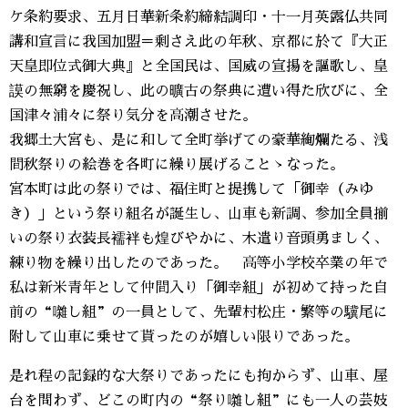
ケ条約要求、五月日華新条約締結調印・十一月英露仏共同
講和宣言に我国加盟＝剰さえ此の年秋、京都に於て『大正
天皇即位式御大典』と全国民は、国威の宣揚を謳歌し、皇
謨の無窮を慶祝し、此の曠古の祭典に遭い得た欣びに、全
国津々浦々に祭り気分を高潮させた。
我郷土大宮も、是に和して全町挙げての豪華絢爛たる、浅
間秋祭りの絵巻を各町に繰り展げることゝなった。
宮本町は此の祭りでは、福住町と提携して「御幸（みゆ
き）」という祭り組名が誕生し、山車も新調、参加全員揃
いの祭り衣装長襦袢も煌びやかに、木遣り音頭勇ましく、
練り物を繰り出したのであった。 高等小学校卒業の年で
私は新米青年として仲間入り「御幸組」が初めて持った自
前の“囃し組”の一員として、先輩村松庄・繁等の驥尾に
附して山車に乗せて貰ったのが嬉しい限りであった。
是れ程の記録的な大祭りであったにも拘からず、山車、屋
台を問わず、どこの町内の“祭り囃し組”にも一人の芸妓