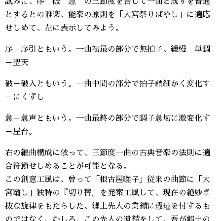
試みに、序 破 急 の三節度を合して一曲と成すを普通
とするとの雅楽、能楽の原則を「大宮祭りばやし」に適応
せしめて、左に表示してみよう。
序－序引ともいう。一曲初最の部分で無拍子、緩慢 単調
－聖天
破－破入ともいう。一曲中間の部分で拍子稍細かく変化す
－にくずし
急－急声ともいう。一曲最終の部分で調子急切に激変化す
－屋台。
右の編曲構成に依って、三節度一曲の古典音楽の法則に適
合符節せしめることが可能となる。
この創意工風は、曾って「根古屋囃子」従来の曲節に「大
宮囃し」独特の『切り替』を発案工風して、現在の絶妙卓
抜な旋律をもたらした、郷土先人の業績に瑕瑾を付するも
のではなく、むしろ、この先人の遺績をして、吾が郷土の