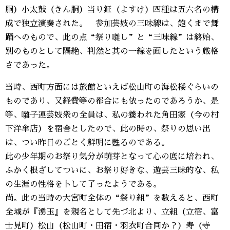
胴）小太鼓（きん胴）当り鉦（よすけ）四種は五六名の構
成で独立演奏された。 参加芸妓の三味線は、飽くまで舞
踊へのもので、此の点“祭り囃し”と“三味線”は終始、
別のものとして隔絶、判然と其の一線を画したという厳格
さであった。
当時、西町方面には旅館といえば松山町の海松楼ぐらいの
ものであり、又経費等の都合にも依ったのであろうか、是
等、囃子連芸妓衆の全員は、私の養われた角田家（今の村
下洋傘店）を宿舎としたので、此の時の、祭りの思い出
は、つい昨日のごとく鮮明に甦るのである。
此の少年期のお祭り気分が萌芽となって心の底に培われ、
ふかく根ざしてついに、お祭り好きな、遊芸三昧的な、私
の生涯の性格を卜して了ったようである。
尚。此の当時の大宮町全体の“祭り組”を数えると、西町
全域が『湧玉』を親名として先づ北より、立組（立宿、富
士見町）松山（松山町・田宿・羽衣町合同か？）寿（寺