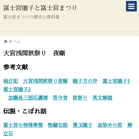
富士宮囃子と富士宮まつり
富士宮まつりの歴史と資料集
ホーム
大宮浅間秋祭り 夜噺
参考文献
袖日記
大宮浅間秋祭り夜噺
囃子方の弁
富士宮囃子1
富士宮囃子2
加藤長三郎氏講演
笛今昔
秋祭り
英文解説
伝説・こぼれ話
富士宮の特殊事情
物騒な話
湧玉囃子
血染めの笛
鉾
立石