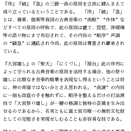
『序』『破』『急』の三節一曲の原則を立派に踏んまえて
成り立っているということである。 「序」「破」「急」
とは、雅楽、能楽等我国の古典音楽の“曲順”“作体”な
どすべての原則の呼称で、此の原則は軈て、琵琶、浄瑠璃
等の語り物にまで布衍されて、その内容の“順序”声調
の“緩急”に適応され今尚、此の原則は尊重され継承され
ている。
『大宮囃し』の「聖天」「にくづし」「屋台」此の序列に
よって守られる古典音楽の原則を活用する場合、他の祭り
囃しに比類なき音楽的精華を表現なし得るということは将
に、神の奇瑞ではないかとさえ思われる。“曲譜”の内容
に一指も改竄の手を触れずに、順序を整えるだけの打法演
技で「大宮祭り囃し」が一層の格調と独特の芸風を生み出
せるのであるから、名実ともに富士宮市唯一の無形文化財
としての完壁さを実現せしむることも亦容易な技である。