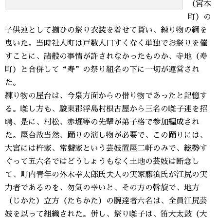
（宮本
町）の
子供連として揃ひの祭り衣装を着せて貰い、練り物の綱を
曳いた。当時社人町は戸数人口すくなく単独でお祭りを催
すことに、諸般の事情が許されなかったものか、寺地（寿
町）と合併して“寿”の祭り組名の下に一切が運営され
た。
練り物の屋台は、今泉方面からの借り物であったと記憶す
る。囃し方も、駿東郡浮島村根古屋から三名の囃子連を招
聘、是に、村松、赤堀等の先輩が弟子格で参加編成され
た。屋台故当然、踊りの演し物が必要で、この踊りには、
大宮には杵家、常磐家という芸妓置屋二軒のみで、総勢す
ぐって五六名ではどうしょうもなく土地の芸妓は断念し
て、町内青年の外木幸太郎氏夫人の実家藤浪氏が江尻の実
力者であるのを、勿気の幸いと、その方の斡旋で、地方
（じかた）立方（たちかた）の腕達者六名は、全員江尻芸
妓を以って組織された。併し、祭り囃子は、笛大太鼓（大