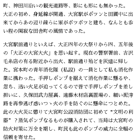
町、神田川沿いの観光道路等、影にも形にも無かった。
大正の初め、身延線が開通、大宮駅がポツンと田圃中に出
来てからあの辺り疎らに家がボツボツと建ち、なんとも忝
い程の閑寂な田舎町の風情であった。
大宮駅前通りといえば、大正四年の大祭りから四、五年後
の「大正の大宮大火」を思い起す。現在の警察署前、吉沢
毛糸店の有る附近から出火、駅前通り殆どを灰燼に帰し
た。宮本町の青年消化隊（私設）の一員として私も消化作
業に携わった。手押しポンプを据えて消化作業に懸るや、
忽ち、迅い火足が迫ってくるので皆で手押しポンプを差し
担いに、久保田武力屋裏、遠藤木材店裏置場の、細い泥濘
路を再参逃げ惑いつゝ火の手を防ぐのに懸命につとめた。
此の大火災に懲りて大宮町公設消防団に初めて“文明の利
器”？蒸気ポンプなるものが購入されて、当局は大宮町の
防火対策に万全を期し、町民も此のポンプの威力に全幅の
信頼を寄せた。