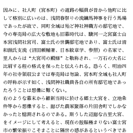
因みに、社人町（宮本町）の道路の幅員が昔から他町に比
して格別に広いのは、浅間春祭りの流鏑馬神事を行う馬場
であったが故で、同町全域は殆ど神社神職方の邸宅地で、
今の専売局の広大な敷地も旧幕時代は、駿河一之宮富士山
本宮浅間社宮司、富士氏の世襲邸宅地であり、富士氏は清
和源氏支流（沼田頼輔著、日本紋章学、参照）の名家で、
里人からは“大宮司の殿様”と敬称され、一万石の大名に
比肩する程の格式を保ったと伝えられる。恐らく、明治四
年の社寺領収公までは専売局は勿論、宮本町全域も社人町
の呼称が示す如く、浅間神社職員各自の所有邸宅地であっ
たろうことは想像に難くない。
右のような幕末から維新当時に於ける郷土大宮を、立地条
件等から想像すると、鄙びた農家聚落の片田舎町でしかな
かったと憶測されるのである。斯うした辺鄙な古里大宮、
をイメージにして考えると、現在の殷賑極まりない富士宮
市の繁栄振りこそまことに隔世の感があるというべきであ