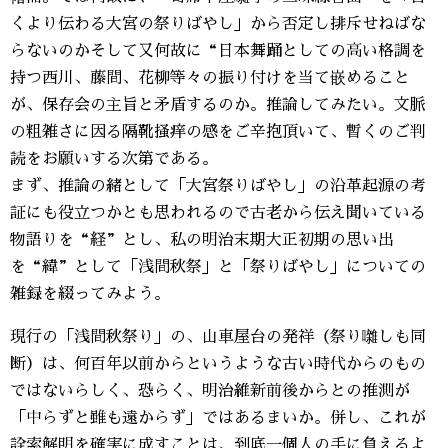
くより伝わる大宮の祭りばやし」から否定し排斥せねばな
らないのかそして又何故に“日本舞踊としての高い格調を
持つ西川、藤間、花柳等々の振り付けを当て嵌めること
が、保存会の主旨と矛盾するのか。推論してみたい。文脈
の粗雑さに因る隔靴掻痒の感をご辛抱頂いて、暫くのご判
読をお願いする次第である。
まず、推論の緒として「大宮祭りばやし」の沿革起源の考
証にも役立つかとも思われるので古老から伝え聞いている
物語りを“経”とし、私の明治末期大正初期の思い出
を“緯”として「浅間秋祭」と「祭りばやし」についての
雑録を綴ってみよう。
現行の「浅間秋祭り」の、山車屋台の発祥（祭り囃しも同
断）は、何百年以前からというような古い時代からのもの
ではないらしく、恐らく、明治維新前後からとの推測が
「中らずと雖も遠からず」ではあるまいか。併し、これが
詮索解明を確実に成すことは、到底一個人の手に負えるよ