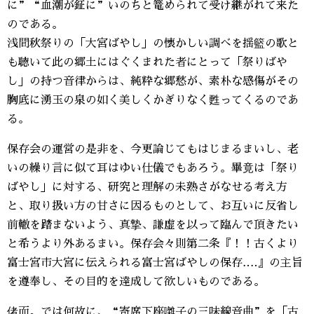
に”“血潮が鉦に”いのちと篭められて受け継がれて来た
のである。
浅間秋祭りの「大宮ばやし」の懐かしい調べを揺籃の歌と
も聴いて此の郷土にはぐくまれた者にとって「祭りばや
し」の持つ音律からは、純粋な郷愁が、素朴な感傷がその
胸底に湧玉の泉の如く美しくかぎりなく甦ってくるのであ
る。
保存会の運営の是非を、今更論じてもはじまるまいし、老
いの繰り言に似て耳はゆい仕儀でもあろう。畢竟は「祭り
ばやし」に対する、研究と理解の未熟さがなせる考え方
と、取り扱い方の甘さに因るものとして、お互いに反省し
前轍を踏まないよう、真摯、謙虚を以って臨んで頂きたい
と希うより外あるまい。保存会々則第二条『！！古くより
富士宮市大宮に伝えられる富士宮ばやしの保存‥‥』の主旨
を遵奉し、その目的を達成して欲しいものである。
偖而。では何故に、“寄席下座囃子の三味線音曲”を「古