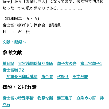
童子」から「お囃し老人」になってまで、未だ捨て切れぬ
たった一つの私の夢なのである………………。
（昭和四二・五・五）
富士宮市祭ばやし保存会 評議員
村 上 君 松
文献・記録へ
参考文献
袖日記
大宮浅間秋祭り夜噺
囃子方の弁
富士宮囃子1
富士宮囃子2
加藤長三郎氏講演
笛今昔
秋祭り
英文解説
伝説・こぼれ話
富士宮の特殊事情
物騒な話
湧玉囃子
血染めの笛
鉾
立石