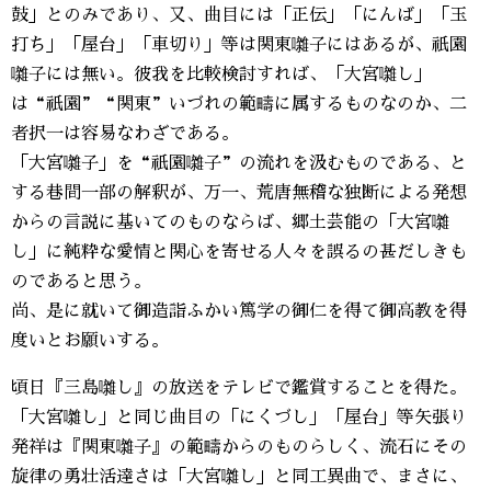
鼓」とのみであり、又、曲目には「正伝」「にんば」「玉
打ち」「屋台」「車切り」等は関東囃子にはあるが、祇園
囃子には無い。彼我を比較検討すれば、「大宮囃し」
は“祇園”“関東”いづれの範疇に属するものなのか、二
者択一は容易なわざである。
「大宮囃子」を“祇園囃子”の流れを汲むものである、と
する巷間一部の解釈が、万一、荒唐無稽な独断による発想
からの言説に基いてのものならば、郷土芸能の「大宮囃
し」に純粋な愛情と関心を寄せる人々を誤るの甚だしきも
のであると思う。
尚、是に就いて御造詣ふかい篤学の御仁を得て御高教を得
度いとお願いする。
頃日『三島囃し』の放送をテレビで鑑賞することを得た。
「大宮囃し」と同じ曲目の「にくづし」「屋台」等矢張り
発祥は『関東囃子』の範疇からのものらしく、流石にその
旋律の勇壮活達さは「大宮囃し」と同工異曲で、まさに、