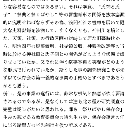
うな容易なものではあるまい。それは畢竟、“氏神と氏
子”“祭典と祭りばやし”等の脣歯輔車の関係を抜本塞源
的に究明せねばならずその為、浅間神社の書庫を展いて厖
大な史料記録を渉漁して、すくなくとも、神田川を境とし
た、天領、社領、の行政区画の対峙して居た旧幕時代か
ら、明治四年の廃藩置県。社寺領公収。神祇省改定等の当
時に於ける神社側と氏子側との関係がどのような状態で成
り立っていたか。又それに伴う祭事掌典の実際がどのよう
な形式で行われていたか。斯うした事の調査研究こそが先
ず以て保存会の第一義的な事業の手始めとすべきであろう
かとも思う。
併し、是の事業の遂行には、非常な根気と熱意が強く要請
されるのであるが、是なくしては迚も此の種の研究調査の
完璧は期しがたいと思われる。即ち「祭りばやし保存会」
生みの親である教育委員会の諸先生方や、保存会運営の任
に当る諸賢方の卒先躬行を俟つ所以である。