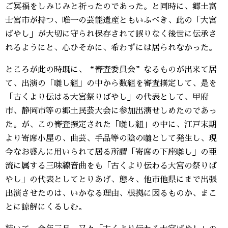
ご冥福をしみじみと祈ったのであった。と同時に、郷土富
士宮市が持つ、唯一の芸能遺産ともいふべき、此の「大宮
ばやし」が大切に守られ保存されて誤りなく後世に伝承さ
れるようにと、心ひそかに、希わずには居られなかった。
ところが此の時既に、“審査委員会”なるものが出来て居
て、出演の「囃し組」の中から数組を審査撰定して、是を
「古くより伝はる大宮祭りばやし」の代表として、甲府
市、静岡市等の郷土民芸大会に参加出演せしめたのであっ
た。が、この審査撰定された「囃し組」の中に、江戸末期
より寄席小屋の、曲芸、手品等の陰の囃として発生し、現
今なお盛んに用いられて居る所謂「寄席の下座囃し」の亜
流に属する三味線音曲をも「古くより伝わる大宮の祭りば
やし」の代表としてとりあげ、態々、他市他県にまで出張
出演させたのは、いかなる理由、根拠に因るものか、まこ
とに諒解にくるしむ。