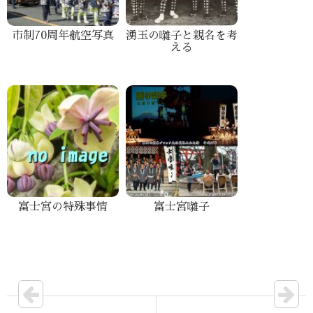
市制70周年航空写真
湧玉の囃子と親名を考
える
富士宮の特殊事情
富士宮囃子