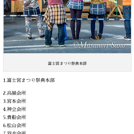
富士宮まつり祭典本部
1.富士宮まつり祭典本部
2.高嶺会所
3.宮本会所
4.神立会所
5.貴船会所
6.松山会所
7.羽衣会所